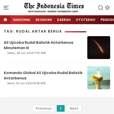
NASIONAL
EKONOMI
DAERAH
OTOTEKNO
PENDID
TAG: RUDAL ANTAR BENUA
AS Ujicoba Rudal Balistik Antarbenua
Minuteman III
Sabtu, 08 Jun 2024 17:35 WIB
Komando Global AS Ujicoba Rudal Balistik
Antarbenua
Senin, 03 Jun 2024 18:48 WIB
Previous
1
Next