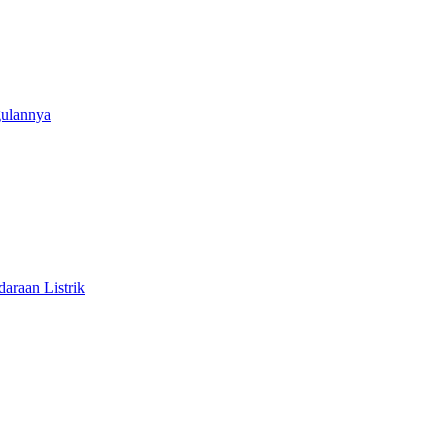
gulannya
araan Listrik