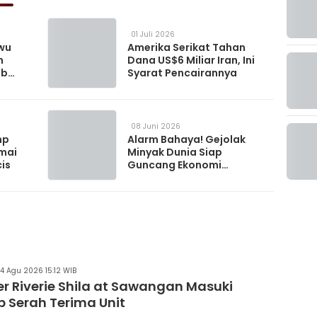
01 Juli 2026
wu
Amerika Serikat Tahan
n
Dana US$6 Miliar Iran, Ini
ib
Syarat Pencairannya
Tahun
08 Juni 2026
mp
Alarm Bahaya! Gejolak
amai
Minyak Dunia Siap
cis
Guncang Ekonomi
Indonesia
04 Agu 2026 15:12 WIB
er Riverie Shila at Sawangan Masuki
 Serah Terima Unit