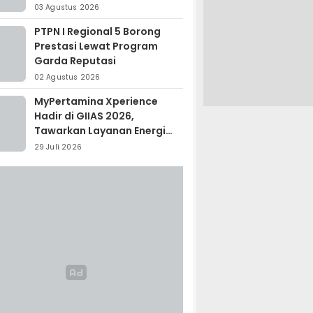
Madagaskar
03 Agustus 2026
PTPN I Regional 5 Borong
Prestasi Lewat Program
Garda Reputasi
02 Agustus 2026
MyPertamina Xperience
Hadir di GIIAS 2026,
Tawarkan Layanan Energi
Terintegrasi
29 Juli 2026