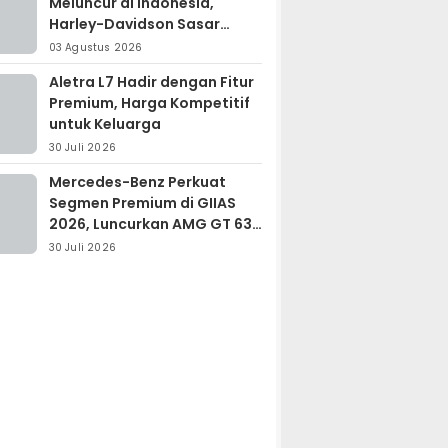
Meluncur di Indonesia,
Harley-Davidson Sasar
Kolektor Motor Premium
03 Agustus 2026
Aletra L7 Hadir dengan Fitur
Premium, Harga Kompetitif
untuk Keluarga
30 Juli 2026
Mercedes-Benz Perkuat
Segmen Premium di GIIAS
2026, Luncurkan AMG GT 63
PRO dan GLC 200
30 Juli 2026