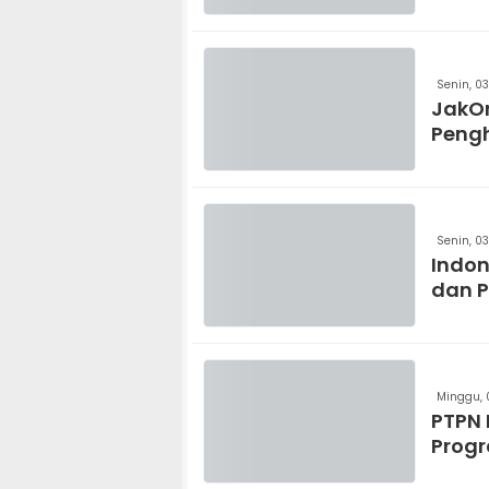
Senin, 0
JakOn
Pengh
Senin, 0
Indon
dan P
Minggu, 
PTPN 
Progr