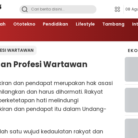
08 Ag
ah
Ototekno
Pendidikan
Lifestyle
Tambang
In
FESI WARTAWAN
EK
gan Profesi Wartawan
iran dan pendapat merupakan hak asasi
ilangkan dan harus dihormati. Rakyat
berketetapan hati melindungi
iran dan pendapat itu dalam Undang-
ah satu wujud kedaulatan rakyat dan