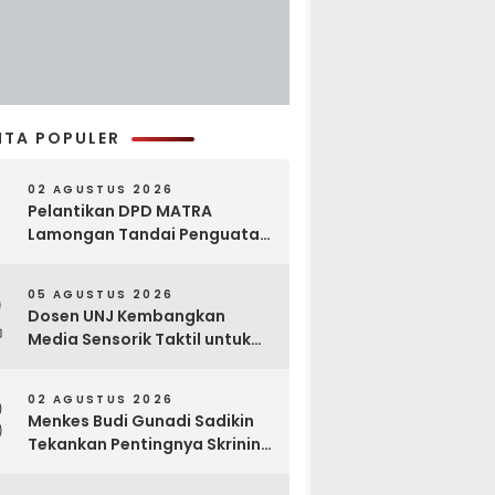
ITA POPULER
02 AGUSTUS 2026
Pelantikan DPD MATRA
Lamongan Tandai Penguatan
Gerakan Pelestarian Budaya
2
05 AGUSTUS 2026
Dosen UNJ Kembangkan
Media Sensorik Taktil untuk
Anak Berkebutuhan Khusus
3
02 AGUSTUS 2026
Menkes Budi Gunadi Sadikin
Tekankan Pentingnya Skrining
di Bogor Oncology Summit
2026