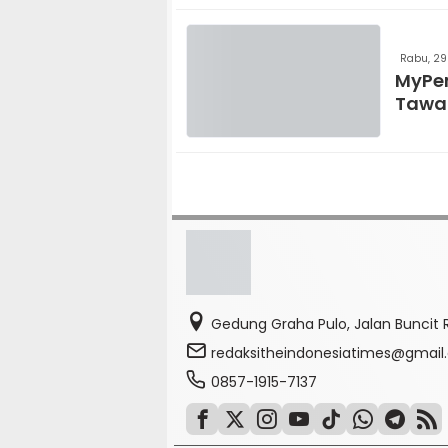
Rabu, 29
MyPer
Tawar
Gedung Graha Pulo, Jalan Buncit R
redaksitheindonesiatimes@gmai
0857-1915-7137