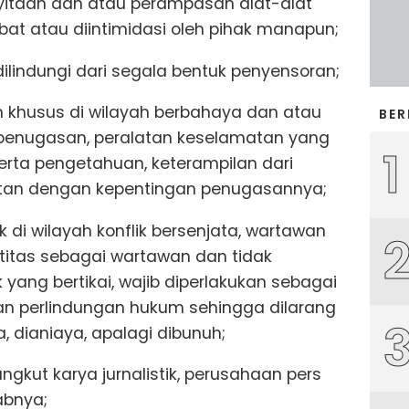
yitaan dan atau perampasan alat-alat
mbat atau diintimidasi oleh pihak manapun;
 dilindungi dari segala bentuk penyensoran;
 khusus di wilayah berbahaya dan atau
BER
at penugasan, peralatan keselamatan yang
1
erta pengetahuan, keterampilan dari
itan dengan kepentingan penugasannya;
k di wilayah konflik bersenjata, wartawan
titas sebagai wartawan dan tidak
yang bertikai, wajib diperlakukan sebagai
kan perlindungan hukum sehingga dilarang
sa, dianiaya, apalagi dibunuh;
gkut karya jurnalistik, perusahaan pers
abnya;