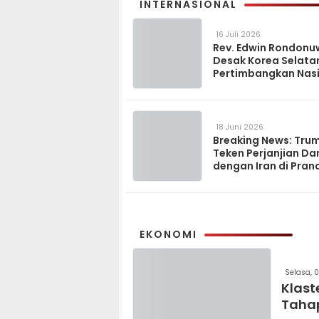
INTERNASIONAL
16 Juli 2026
Rev. Edwin Rondonu
Desak Korea Selata
Pertimbangkan Nas
Tahanan Lansia 95 
18 Juni 2026
Breaking News: Tru
Teken Perjanjian D
dengan Iran di Pran
EKONOMI
Selasa, 
Klast
Tahap