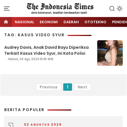
NASIONAL
EKONOMI
DAERAH
OTOTEKNO
PENDID
TAG: KASUS VIDEO SYUR
Audrey Davis, Anak David Bayu Diperiksa
Terkait Kasus Video Syur, Ini Kata Polisi
Selasa, 06 Agu 2024 18:46 WIB
Previous
1
Next
BERITA POPULER
02 AGUSTUS 2026