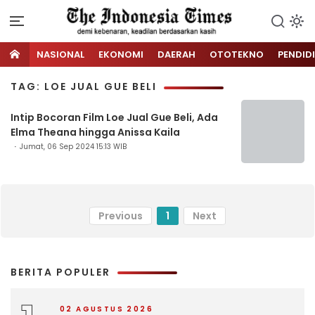
NASIONAL
EKONOMI
DAERAH
OTOTEKNO
PENDID
TAG: LOE JUAL GUE BELI
Intip Bocoran Film Loe Jual Gue Beli, Ada
Elma Theana hingga Anissa Kaila
Jumat, 06 Sep 2024 15:13 WIB
Previous
1
Next
BERITA POPULER
02 AGUSTUS 2026