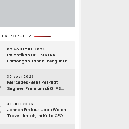
ITA POPULER
02 AGUSTUS 2026
Pelantikan DPD MATRA
Lamongan Tandai Penguatan
Gerakan Pelestarian Budaya
2
30 JULI 2026
Mercedes-Benz Perkuat
Segmen Premium di GIIAS
2026, Luncurkan AMG GT 63
PRO dan GLC 200
3
31 JULI 2026
Jannah Firdaus Ubah Wajah
Travel Umroh, Ini Kata CEO
Wael Ahmed