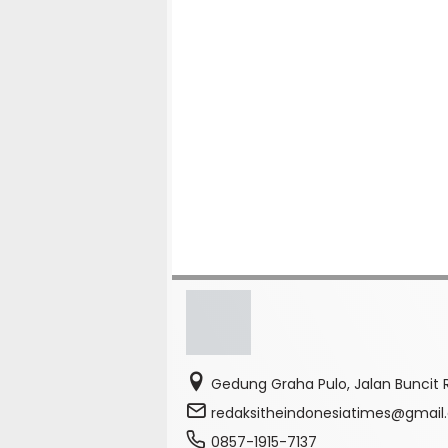
Gedung Graha Pulo, Jalan Buncit R
redaksitheindonesiatimes@gmai
0857-1915-7137