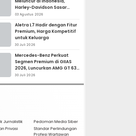
Meluncur di Indonesia,
Harley-Davidson Sasar
Kolektor Motor Premium
03 Agustus 2026
Aletra L7 Hadir dengan Fitur
Premium, Harga Kompetitif
untuk Keluarga
30 Juli 2026
Mercedes-Benz Perkuat
Segmen Premium di GIIAS
2026, Luncurkan AMG GT 63
PRO dan GLC 200
30 Juli 2026
k Jurnalistik
Pedoman Media Siber
an Privasi
Standar Perlindungan
Profesi Wartawan