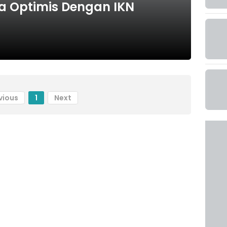
ita Optimis Dengan IKN
vious
1
Next