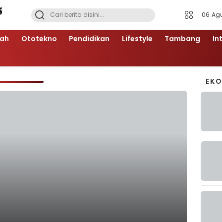
06 Ag
ah
Ototekno
Pendidikan
Lifestyle
Tambang
In
EK