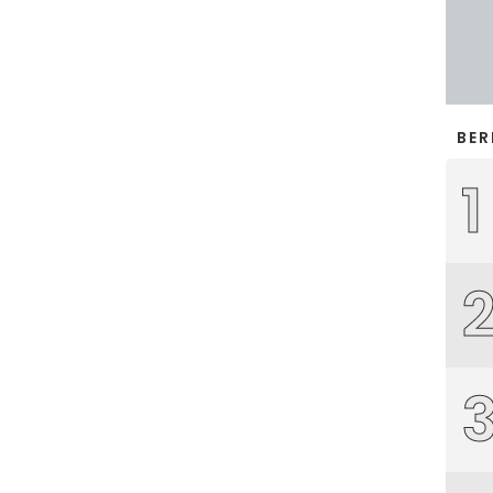
BER
1