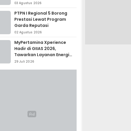
Madagaskar
03 Agustus 2026
PTPN I Regional 5 Borong
Prestasi Lewat Program
Garda Reputasi
02 Agustus 2026
MyPertamina Xperience
Hadir di GIIAS 2026,
Tawarkan Layanan Energi
Terintegrasi
29 Juli 2026