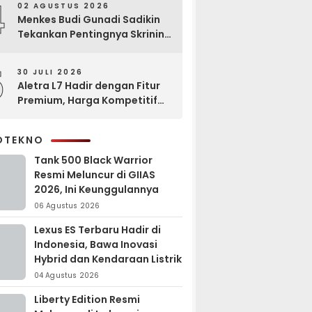
4
02 AGUSTUS 2026
Menkes Budi Gunadi Sadikin
Tekankan Pentingnya Skrining
di Bogor Oncology Summit
2026
5
30 JULI 2026
Aletra L7 Hadir dengan Fitur
Premium, Harga Kompetitif
untuk Keluarga
OTEKNO
Tank 500 Black Warrior
Resmi Meluncur di GIIAS
2026, Ini Keunggulannya
06 Agustus 2026
Lexus ES Terbaru Hadir di
Indonesia, Bawa Inovasi
Hybrid dan Kendaraan Listrik
04 Agustus 2026
Liberty Edition Resmi