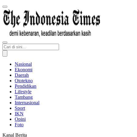
Nasional
Ekonomi
Daerah
Ototekno
Pendidikan
Lifestyle
Tambang
Internasional
Sport
IKN
Opini
Foto
Kanal Berita