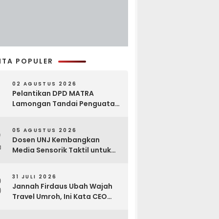
ITA POPULER
02 AGUSTUS 2026
Pelantikan DPD MATRA
Lamongan Tandai Penguatan
Gerakan Pelestarian Budaya
2
05 AGUSTUS 2026
Dosen UNJ Kembangkan
Media Sensorik Taktil untuk
Anak Berkebutuhan Khusus
3
31 JULI 2026
Jannah Firdaus Ubah Wajah
Travel Umroh, Ini Kata CEO
Wael Ahmed