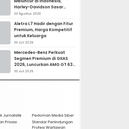
Meluncur di Indonesia,
Harley-Davidson Sasar
Kolektor Motor Premium
03 Agustus 2026
Aletra L7 Hadir dengan Fitur
Premium, Harga Kompetitif
untuk Keluarga
30 Juli 2026
Mercedes-Benz Perkuat
Segmen Premium di GIIAS
2026, Luncurkan AMG GT 63
PRO dan GLC 200
30 Juli 2026
k Jurnalistik
Pedoman Media Siber
an Privasi
Standar Perlindungan
Profesi Wartawan