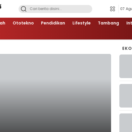
07 Ag
ah
Ototekno
Pendidikan
Lifestyle
Tambang
In
EK