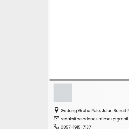
Gedung Graha Pulo, Jalan Buncit R
redaksitheindonesiatimes@gmai
0857-1915-7137