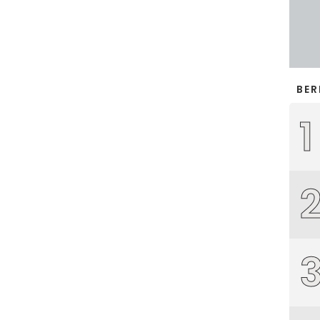
BER
1