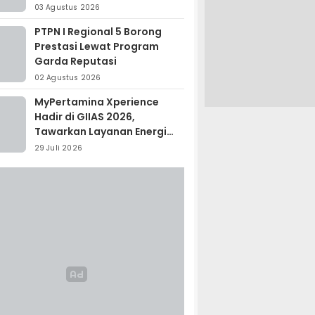
Madagaskar
03 Agustus 2026
PTPN I Regional 5 Borong
Prestasi Lewat Program
Garda Reputasi
02 Agustus 2026
MyPertamina Xperience
Hadir di GIIAS 2026,
Tawarkan Layanan Energi
Terintegrasi
29 Juli 2026