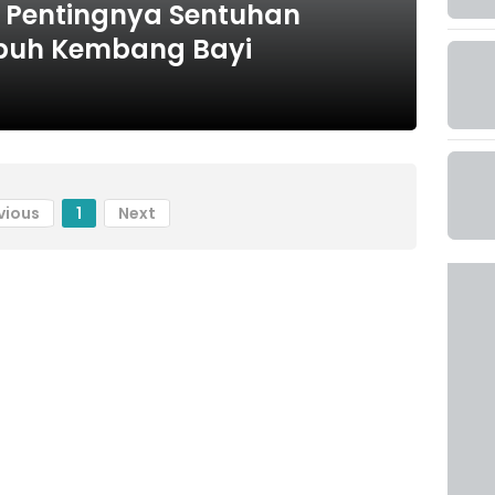
p Pentingnya Sentuhan
buh Kembang Bayi
vious
1
Next