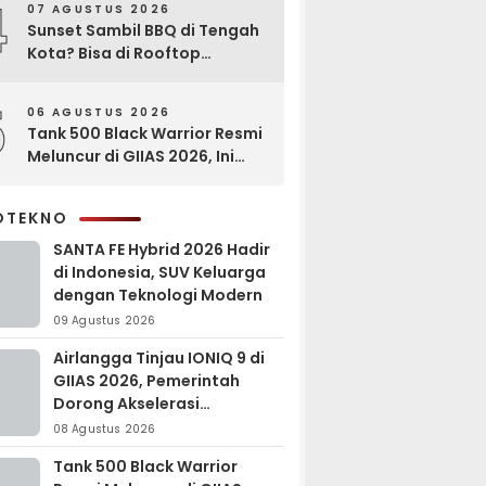
4
07 AGUSTUS 2026
Sunset Sambil BBQ di Tengah
Kota? Bisa di Rooftop
EXCOTEL Surabaya
5
06 AGUSTUS 2026
Tank 500 Black Warrior Resmi
Meluncur di GIIAS 2026, Ini
Keunggulannya
OTEKNO
SANTA FE Hybrid 2026 Hadir
di Indonesia, SUV Keluarga
dengan Teknologi Modern
09 Agustus 2026
Airlangga Tinjau IONIQ 9 di
GIIAS 2026, Pemerintah
Dorong Akselerasi
Kendaraan Listrik
08 Agustus 2026
Tank 500 Black Warrior