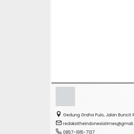
Gedung Graha Pulo, Jalan Buncit R
redaksitheindonesiatimes@gmai
0857-1915-7137