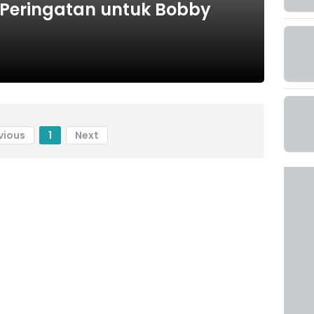
 Peringatan untuk Bobby
vious
1
Next