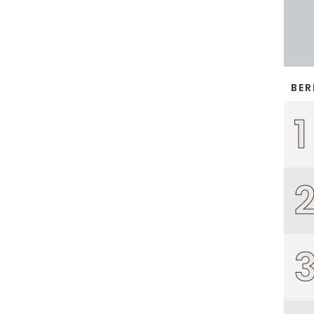
BER
1