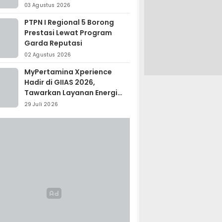
Madagaskar
03 Agustus 2026
PTPN I Regional 5 Borong
Prestasi Lewat Program
Garda Reputasi
02 Agustus 2026
MyPertamina Xperience
Hadir di GIIAS 2026,
Tawarkan Layanan Energi
Terintegrasi
29 Juli 2026