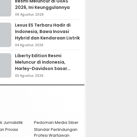
Resmi Meluncur di GIIAS
2026, Ini Keunggulannya
06 Agustus 2026
Lexus ES Terbaru Hadir di
Indonesia, Bawa Inovasi
Hybrid dan Kendaraan Listrik
04 Agustus 2026
Liberty Edition Resmi
Meluncur di Indonesia,
Harley-Davidson Sasar
Kolektor Motor Premium
03 Agustus 2026
k Jurnalistik
Pedoman Media Siber
an Privasi
Standar Perlindungan
Profesi Wartawan