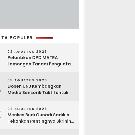
ITA POPULER
02 AGUSTUS 2026
Pelantikan DPD MATRA
Lamongan Tandai Penguatan
Gerakan Pelestarian Budaya
2
05 AGUSTUS 2026
Dosen UNJ Kembangkan
Media Sensorik Taktil untuk
Anak Berkebutuhan Khusus
3
02 AGUSTUS 2026
Menkes Budi Gunadi Sadikin
Tekankan Pentingnya Skrining
di Bogor Oncology Summit
2026