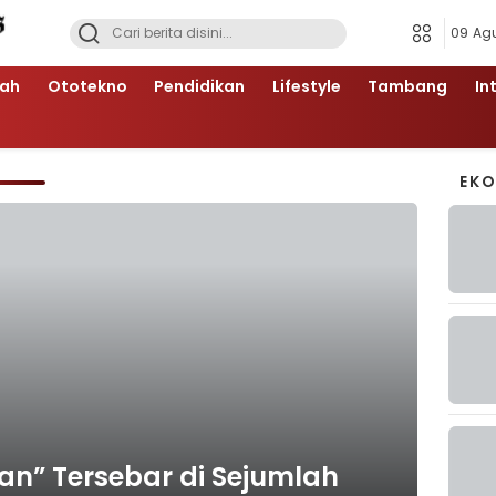
09 Ag
ah
Ototekno
Pendidikan
Lifestyle
Tambang
In
EK
n” Tersebar di Sejumlah