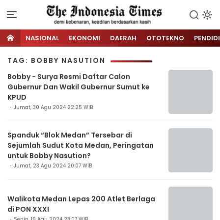
NASIONAL
EKONOMI
DAERAH
OTOTEKNO
PENDID
TAG: BOBBY NASUTION
Bobby - Surya Resmi Daftar Calon
Gubernur Dan Wakil Gubernur Sumut ke
KPUD
Jumat, 30 Agu 2024 22:25 WIB
Spanduk “Blok Medan” Tersebar di
Sejumlah Sudut Kota Medan, Peringatan
untuk Bobby Nasution?
Jumat, 23 Agu 2024 20:07 WIB
Walikota Medan Lepas 200 Atlet Berlaga
di PON XXXI
Senin, 19 Agu 2024 23:07 WIB