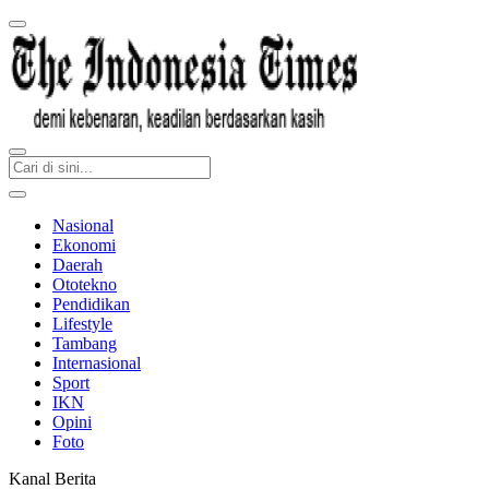
Nasional
Ekonomi
Daerah
Ototekno
Pendidikan
Lifestyle
Tambang
Internasional
Sport
IKN
Opini
Foto
Kanal Berita