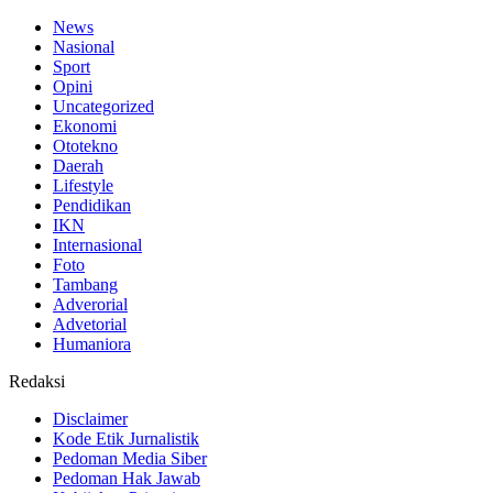
News
Nasional
Sport
Opini
Uncategorized
Ekonomi
Ototekno
Daerah
Lifestyle
Pendidikan
IKN
Internasional
Foto
Tambang
Adverorial
Advetorial
Humaniora
Redaksi
Disclaimer
Kode Etik Jurnalistik
Pedoman Media Siber
Pedoman Hak Jawab