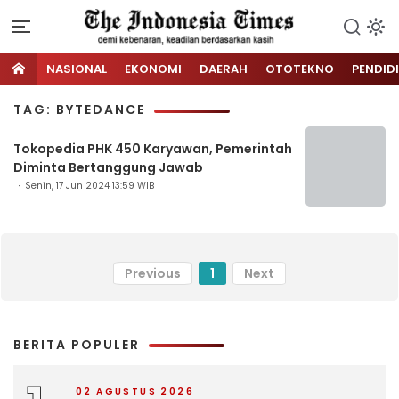
NASIONAL
EKONOMI
DAERAH
OTOTEKNO
PENDID
TAG: BYTEDANCE
Tokopedia PHK 450 Karyawan, Pemerintah
Diminta Bertanggung Jawab
Senin, 17 Jun 2024 13:59 WIB
Previous
1
Next
BERITA POPULER
02 AGUSTUS 2026