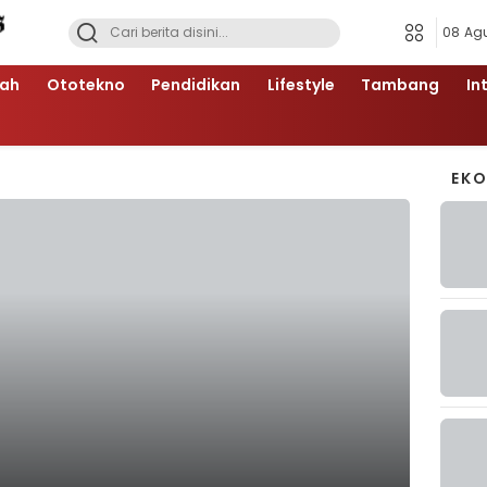
08 Ag
ah
Ototekno
Pendidikan
Lifestyle
Tambang
In
EK