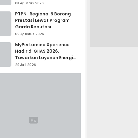
Madagaskar
03 Agustus 2026
PTPN I Regional 5 Borong
Prestasi Lewat Program
Garda Reputasi
02 Agustus 2026
MyPertamina Xperience
Hadir di GIIAS 2026,
Tawarkan Layanan Energi
Terintegrasi
29 Juli 2026