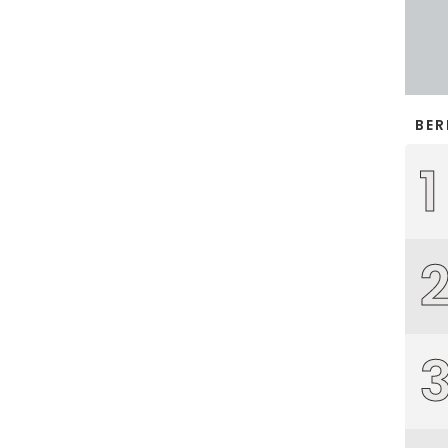
BER
1