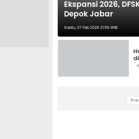
Ekspansi 2026, DFS
Depok Jabar
Sabtu, 07 Feb 2026 21:55 WIB
H
d
S
Pre