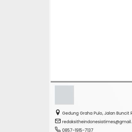
Gedung Graha Pulo, Jalan Buncit R
redaksitheindonesiatimes@gmai
0857-1915-7137