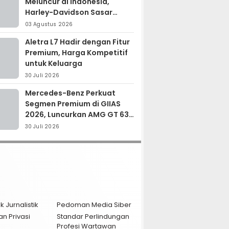
Meluncur di Indonesia,
Harley-Davidson Sasar
Kolektor Motor Premium
03 Agustus 2026
Aletra L7 Hadir dengan Fitur
Premium, Harga Kompetitif
untuk Keluarga
30 Juli 2026
Mercedes-Benz Perkuat
Segmen Premium di GIIAS
2026, Luncurkan AMG GT 63
PRO dan GLC 200
30 Juli 2026
k Jurnalistik
Pedoman Media Siber
an Privasi
Standar Perlindungan
Profesi Wartawan