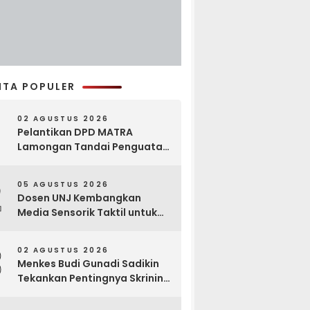
ITA POPULER
02 AGUSTUS 2026
Pelantikan DPD MATRA
Lamongan Tandai Penguatan
Gerakan Pelestarian Budaya
2
05 AGUSTUS 2026
Dosen UNJ Kembangkan
Media Sensorik Taktil untuk
Anak Berkebutuhan Khusus
3
02 AGUSTUS 2026
Menkes Budi Gunadi Sadikin
Tekankan Pentingnya Skrining
di Bogor Oncology Summit
2026