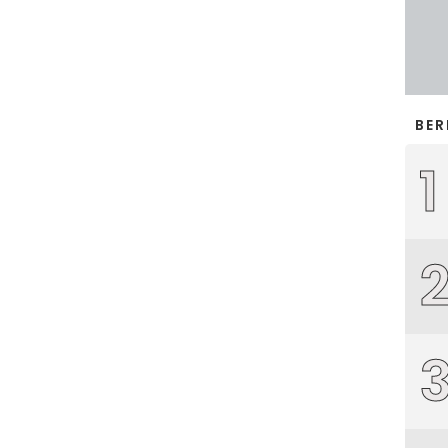
BER
1