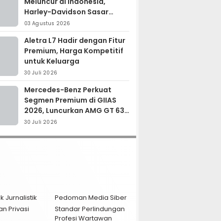
Meluncur di Indonesia,
Harley-Davidson Sasar
Kolektor Motor Premium
03 Agustus 2026
Aletra L7 Hadir dengan Fitur
Premium, Harga Kompetitif
untuk Keluarga
30 Juli 2026
Mercedes-Benz Perkuat
Segmen Premium di GIIAS
2026, Luncurkan AMG GT 63
PRO dan GLC 200
30 Juli 2026
k Jurnalistik
Pedoman Media Siber
an Privasi
Standar Perlindungan
Profesi Wartawan