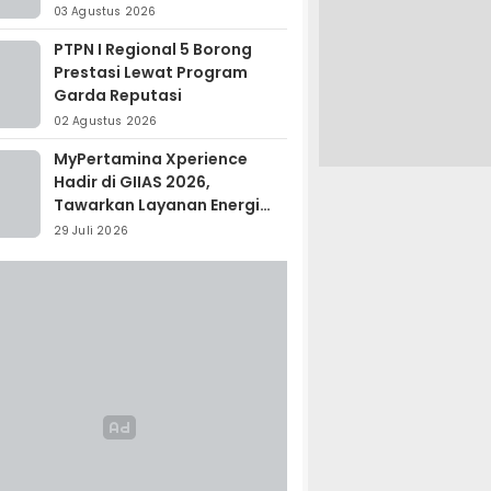
Madagaskar
03 Agustus 2026
PTPN I Regional 5 Borong
Prestasi Lewat Program
Garda Reputasi
02 Agustus 2026
MyPertamina Xperience
Hadir di GIIAS 2026,
Tawarkan Layanan Energi
Terintegrasi
29 Juli 2026