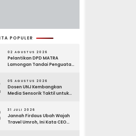
ITA POPULER
02 AGUSTUS 2026
Pelantikan DPD MATRA
Lamongan Tandai Penguatan
Gerakan Pelestarian Budaya
2
05 AGUSTUS 2026
Dosen UNJ Kembangkan
Media Sensorik Taktil untuk
Anak Berkebutuhan Khusus
3
31 JULI 2026
Jannah Firdaus Ubah Wajah
Travel Umroh, Ini Kata CEO
Wael Ahmed