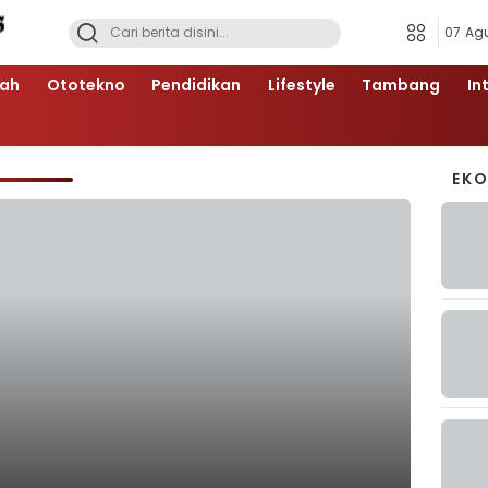
07 Ag
ah
Ototekno
Pendidikan
Lifestyle
Tambang
In
EK