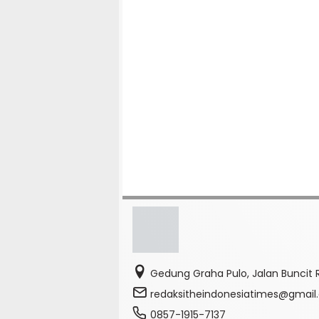
Gedung Graha Pulo, Jalan Buncit R
redaksitheindonesiatimes@gmai
0857-1915-7137