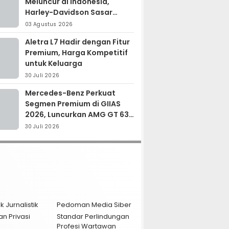
Meluncur di Indonesia,
Harley-Davidson Sasar
Kolektor Motor Premium
03 Agustus 2026
Aletra L7 Hadir dengan Fitur
Premium, Harga Kompetitif
untuk Keluarga
30 Juli 2026
Mercedes-Benz Perkuat
Segmen Premium di GIIAS
2026, Luncurkan AMG GT 63
PRO dan GLC 200
30 Juli 2026
k Jurnalistik
Pedoman Media Siber
an Privasi
Standar Perlindungan
Profesi Wartawan