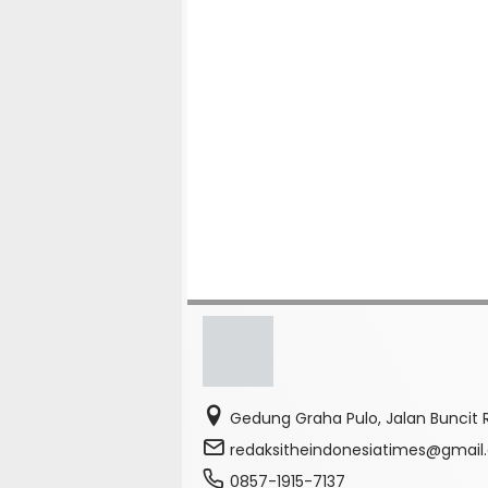
Gedung Graha Pulo, Jalan Buncit R
redaksitheindonesiatimes@gmai
0857-1915-7137