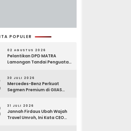
ITA POPULER
02 AGUSTUS 2026
Pelantikan DPD MATRA
Lamongan Tandai Penguatan
Gerakan Pelestarian Budaya
2
30 JULI 2026
Mercedes-Benz Perkuat
Segmen Premium di GIIAS
2026, Luncurkan AMG GT 63
PRO dan GLC 200
3
31 JULI 2026
Jannah Firdaus Ubah Wajah
Travel Umroh, Ini Kata CEO
Wael Ahmed