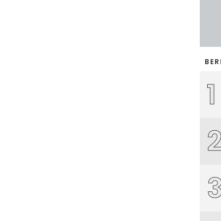
BER
1