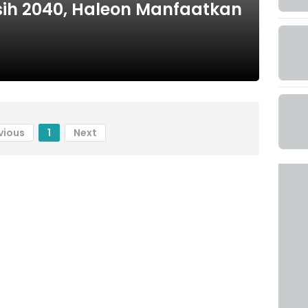
sih 2040, Haleon Manfaatkan
vious
1
Next