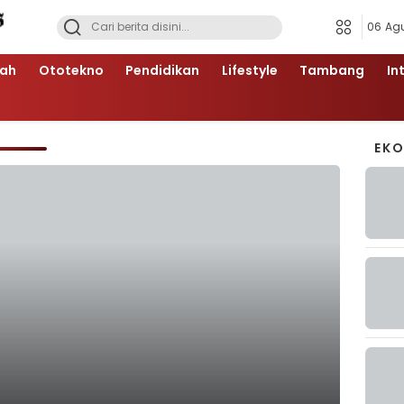
06 Ag
ah
Ototekno
Pendidikan
Lifestyle
Tambang
In
EK