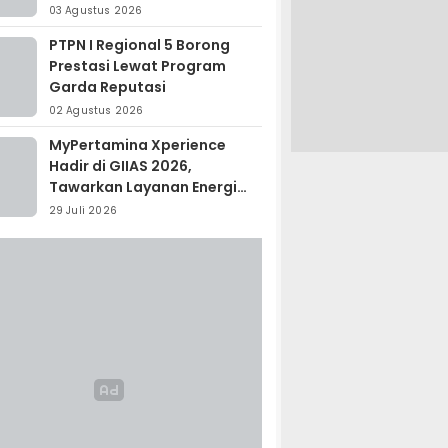
Madagaskar
03 Agustus 2026
PTPN I Regional 5 Borong
Prestasi Lewat Program
Garda Reputasi
02 Agustus 2026
MyPertamina Xperience
Hadir di GIIAS 2026,
Tawarkan Layanan Energi
Terintegrasi
29 Juli 2026