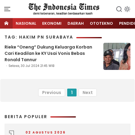
NASIONAL
EKONOMI
DAERAH
OTOTEKNO
PENDID
TAG: HAKIM PN SURABAYA
Rieke “Oneng” Dukung Keluarga Korban
Cari Keadilan ke KY Usai Vonis Bebas
Ronald Tannur
Selasa, 30 Jul 2024 21:45 WIB
Previous
1
Next
BERITA POPULER
02 AGUSTUS 2026