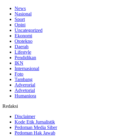
News
Nasional
Sport
Opini
Uncategorized
Ekonomi
Ototekno
Daerah
Lifestyle
Pendidikan
IKN
Internasional
Foto
Tambang
Adverorial
Advetorial
Humaniora
Redaksi
Disclaimer
Kode Etik Jurnalistik
Pedoman Media Siber
Pedoman Hak Jawab