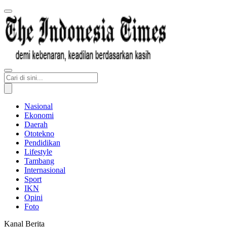
Nasional
Ekonomi
Daerah
Ototekno
Pendidikan
Lifestyle
Tambang
Internasional
Sport
IKN
Opini
Foto
Kanal Berita