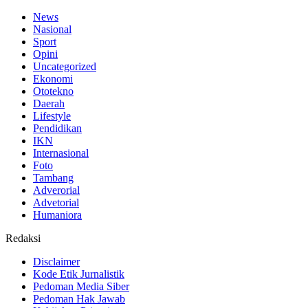
News
Nasional
Sport
Opini
Uncategorized
Ekonomi
Ototekno
Daerah
Lifestyle
Pendidikan
IKN
Internasional
Foto
Tambang
Adverorial
Advetorial
Humaniora
Redaksi
Disclaimer
Kode Etik Jurnalistik
Pedoman Media Siber
Pedoman Hak Jawab