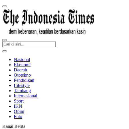
Nasional
Ekonomi
Daerah
Ototekno
Pendidikan
Lifestyle
Tambang
Internasional
Sport
IKN
Opini
Foto
Kanal Berita