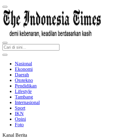
Nasional
Ekonomi
Daerah
Ototekno
Pendidikan
Lifestyle
Tambang
Internasional
Sport
IKN
Opini
Foto
Kanal Berita