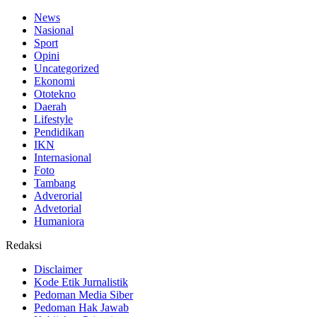
News
Nasional
Sport
Opini
Uncategorized
Ekonomi
Ototekno
Daerah
Lifestyle
Pendidikan
IKN
Internasional
Foto
Tambang
Adverorial
Advetorial
Humaniora
Redaksi
Disclaimer
Kode Etik Jurnalistik
Pedoman Media Siber
Pedoman Hak Jawab