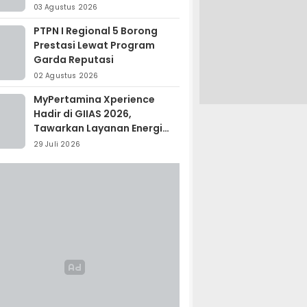
Madagaskar
03 Agustus 2026
PTPN I Regional 5 Borong
Prestasi Lewat Program
Garda Reputasi
02 Agustus 2026
MyPertamina Xperience
Hadir di GIIAS 2026,
Tawarkan Layanan Energi
Terintegrasi
29 Juli 2026