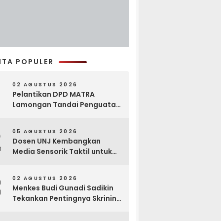
ITA POPULER
02 AGUSTUS 2026
Pelantikan DPD MATRA
Lamongan Tandai Penguatan
Gerakan Pelestarian Budaya
2
05 AGUSTUS 2026
Dosen UNJ Kembangkan
Media Sensorik Taktil untuk
Anak Berkebutuhan Khusus
3
02 AGUSTUS 2026
Menkes Budi Gunadi Sadikin
Tekankan Pentingnya Skrining
di Bogor Oncology Summit
2026