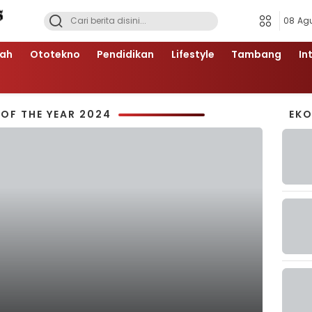
08 Ag
ah
Ototekno
Pendidikan
Lifestyle
Tambang
In
OF THE YEAR 2024
EK