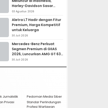
Meluncur di Indonesia,
Harley-Davidson Sasar
Kolektor Motor Premium
03 Agustus 2026
Aletra L7 Hadir dengan Fitur
Premium, Harga Kompetitif
untuk Keluarga
30 Juli 2026
Mercedes-Benz Perkuat
Segmen Premium di GIIAS
2026, Luncurkan AMG GT 63
PRO dan GLC 200
30 Juli 2026
k Jurnalistik
Pedoman Media Siber
an Privasi
Standar Perlindungan
Profesi Wartawan