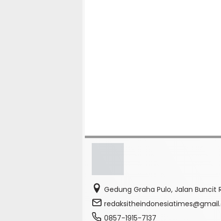
Gedung Graha Pulo, Jalan Buncit R
redaksitheindonesiatimes@gmai
0857-1915-7137