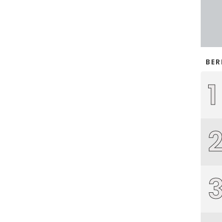
BER
1