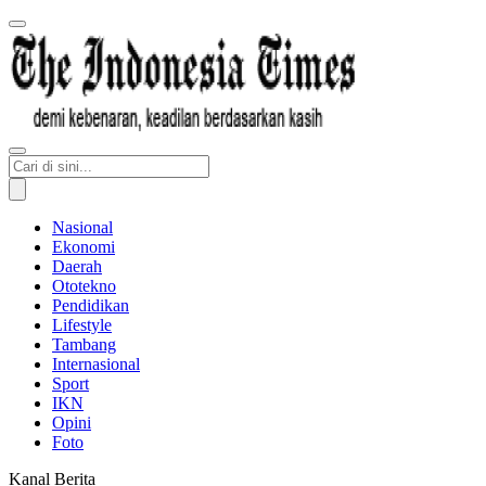
Nasional
Ekonomi
Daerah
Ototekno
Pendidikan
Lifestyle
Tambang
Internasional
Sport
IKN
Opini
Foto
Kanal Berita