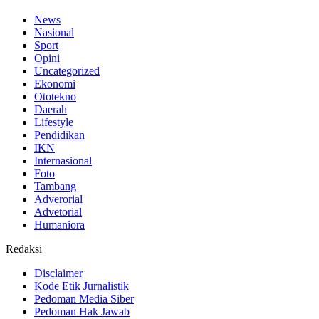
News
Nasional
Sport
Opini
Uncategorized
Ekonomi
Ototekno
Daerah
Lifestyle
Pendidikan
IKN
Internasional
Foto
Tambang
Adverorial
Advetorial
Humaniora
Redaksi
Disclaimer
Kode Etik Jurnalistik
Pedoman Media Siber
Pedoman Hak Jawab