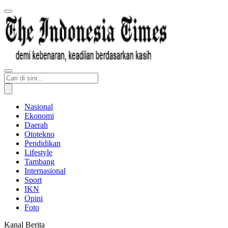
Nasional
Ekonomi
Daerah
Ototekno
Pendidikan
Lifestyle
Tambang
Internasional
Sport
IKN
Opini
Foto
Kanal Berita