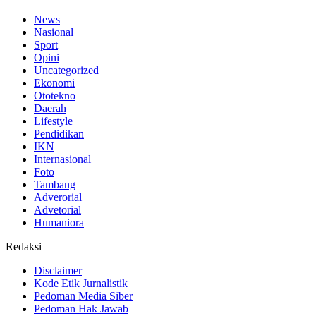
News
Nasional
Sport
Opini
Uncategorized
Ekonomi
Ototekno
Daerah
Lifestyle
Pendidikan
IKN
Internasional
Foto
Tambang
Adverorial
Advetorial
Humaniora
Redaksi
Disclaimer
Kode Etik Jurnalistik
Pedoman Media Siber
Pedoman Hak Jawab