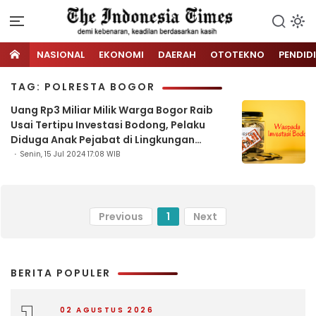
NASIONAL
EKONOMI
DAERAH
OTOTEKNO
PENDID
TAG: POLRESTA BOGOR
Uang Rp3 Miliar Milik Warga Bogor Raib
Usai Tertipu Investasi Bodong, Pelaku
Diduga Anak Pejabat di Lingkungan
Polresta Bogor
Senin, 15 Jul 2024 17:08 WIB
Previous
1
Next
BERITA POPULER
02 AGUSTUS 2026