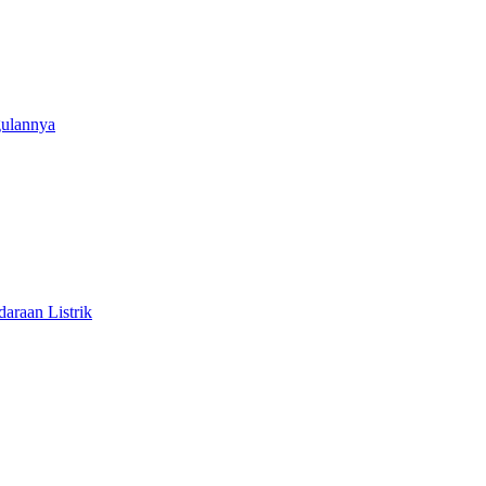
gulannya
araan Listrik