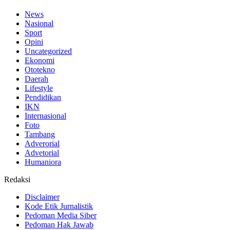
News
Nasional
Sport
Opini
Uncategorized
Ekonomi
Ototekno
Daerah
Lifestyle
Pendidikan
IKN
Internasional
Foto
Tambang
Adverorial
Advetorial
Humaniora
Redaksi
Disclaimer
Kode Etik Jurnalistik
Pedoman Media Siber
Pedoman Hak Jawab