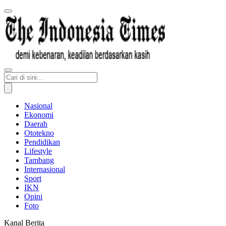
Nasional
Ekonomi
Daerah
Ototekno
Pendidikan
Lifestyle
Tambang
Internasional
Sport
IKN
Opini
Foto
Kanal Berita