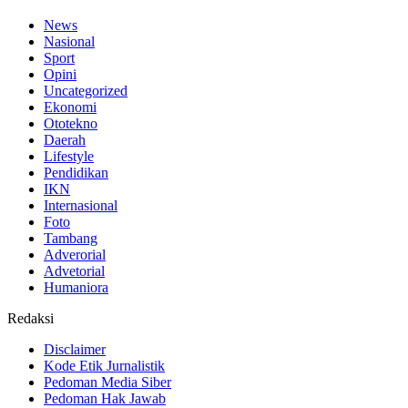
News
Nasional
Sport
Opini
Uncategorized
Ekonomi
Ototekno
Daerah
Lifestyle
Pendidikan
IKN
Internasional
Foto
Tambang
Adverorial
Advetorial
Humaniora
Redaksi
Disclaimer
Kode Etik Jurnalistik
Pedoman Media Siber
Pedoman Hak Jawab