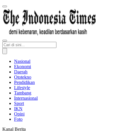
Nasional
Ekonomi
Daerah
Ototekno
Pendidikan
Lifestyle
Tambang
Internasional
Sport
IKN
Opini
Foto
Kanal Berita