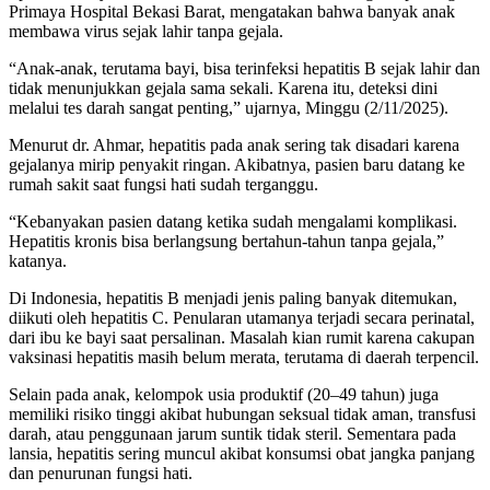
Primaya Hospital Bekasi Barat, mengatakan bahwa banyak anak
membawa virus sejak lahir tanpa gejala.
“Anak-anak, terutama bayi, bisa terinfeksi hepatitis B sejak lahir dan
tidak menunjukkan gejala sama sekali. Karena itu, deteksi dini
melalui tes darah sangat penting,” ujarnya, Minggu (2/11/2025).
Menurut dr. Ahmar, hepatitis pada anak sering tak disadari karena
gejalanya mirip penyakit ringan. Akibatnya, pasien baru datang ke
rumah sakit saat fungsi hati sudah terganggu.
“Kebanyakan pasien datang ketika sudah mengalami komplikasi.
Hepatitis kronis bisa berlangsung bertahun-tahun tanpa gejala,”
katanya.
Di Indonesia, hepatitis B menjadi jenis paling banyak ditemukan,
diikuti oleh hepatitis C. Penularan utamanya terjadi secara perinatal,
dari ibu ke bayi saat persalinan. Masalah kian rumit karena cakupan
vaksinasi hepatitis masih belum merata, terutama di daerah terpencil.
Selain pada anak, kelompok usia produktif (20–49 tahun) juga
memiliki risiko tinggi akibat hubungan seksual tidak aman, transfusi
darah, atau penggunaan jarum suntik tidak steril. Sementara pada
lansia, hepatitis sering muncul akibat konsumsi obat jangka panjang
dan penurunan fungsi hati.