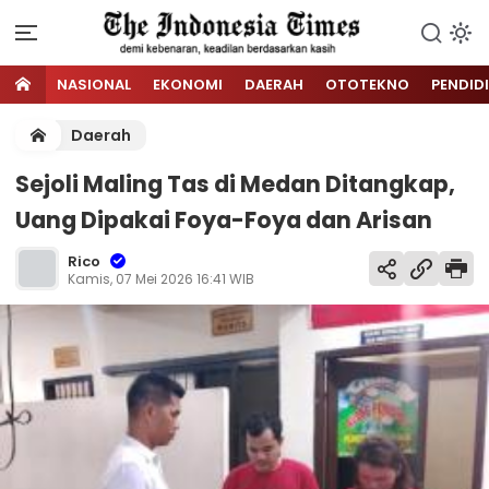
NASIONAL
EKONOMI
DAERAH
OTOTEKNO
PENDID
Daerah
Sejoli Maling Tas di Medan Ditangkap,
Uang Dipakai Foya-Foya dan Arisan
Rico
Kamis, 07 Mei 2026 16:41 WIB