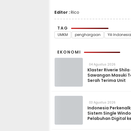
Editor :
Rico
TAG
UMKM
penghargaan
Yili Indonesi
EKONOMI
04 Agustus 2026
Klaster Riverie Shila
Sawangan Masuki 
Serah Terima Unit
03 Agustus 2026
Indonesia Perkenal
Sistem Single Wind
Pelabuhan Digital k
Madagaskar