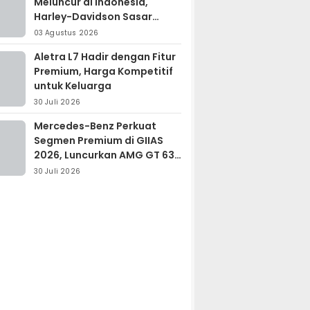
Meluncur di Indonesia,
Harley-Davidson Sasar
Kolektor Motor Premium
03 Agustus 2026
Aletra L7 Hadir dengan Fitur
Premium, Harga Kompetitif
untuk Keluarga
30 Juli 2026
Mercedes-Benz Perkuat
Segmen Premium di GIIAS
2026, Luncurkan AMG GT 63
PRO dan GLC 200
30 Juli 2026