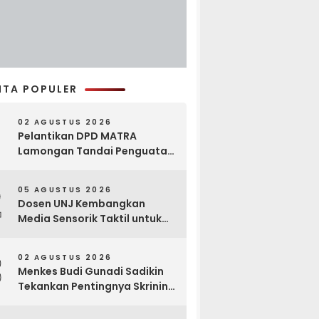
ITA POPULER
02 AGUSTUS 2026
Pelantikan DPD MATRA
Lamongan Tandai Penguatan
Gerakan Pelestarian Budaya
2
05 AGUSTUS 2026
Dosen UNJ Kembangkan
Media Sensorik Taktil untuk
Anak Berkebutuhan Khusus
3
02 AGUSTUS 2026
Menkes Budi Gunadi Sadikin
Tekankan Pentingnya Skrining
di Bogor Oncology Summit
2026