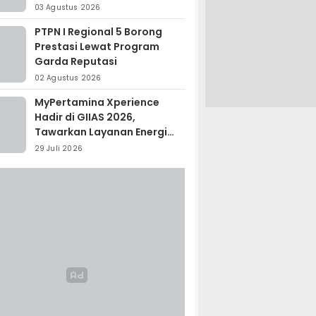
Madagaskar
03 Agustus 2026
PTPN I Regional 5 Borong
Prestasi Lewat Program
Garda Reputasi
02 Agustus 2026
MyPertamina Xperience
Hadir di GIIAS 2026,
Tawarkan Layanan Energi
Terintegrasi
29 Juli 2026