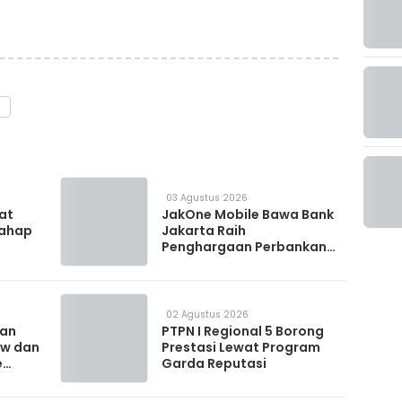
a
03 Agustus 2026
 at
JakOne Mobile Bawa Bank
Tahap
Jakarta Raih
Penghargaan Perbankan
Digital 2026
02 Agustus 2026
kan
PTPN I Regional 5 Borong
ow dan
Prestasi Lewat Program
e
Garda Reputasi