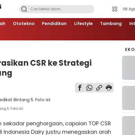
08 Ag
ah
Ototekno
Pendidikan
Lifestyle
Tambang
In
EK
grasikan CSR ke Strategi
ang
ng 5. Foto ist
n sekadar penghargaan, capaian TOP CSR
li Indonesia Dairy justru menegaskan arah