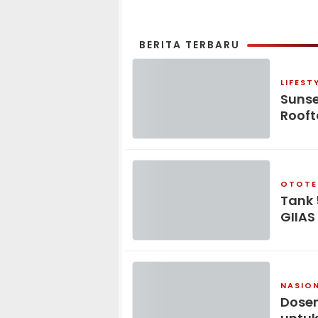
BERITA TERBARU
LIFEST
Sunse
Rooft
OTOTE
Tank 
GIIAS
NASIO
Dosen