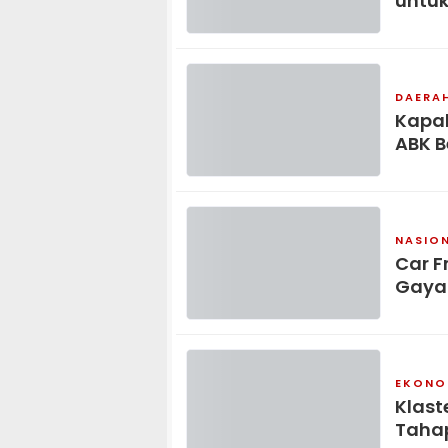
untuk
DAERA
Kapal
ABK B
NASIO
Car F
Gaya
EKONO
Klast
Tahap