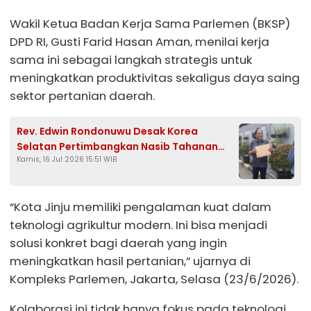
Wakil Ketua Badan Kerja Sama Parlemen (BKSP)
DPD RI, Gusti Farid Hasan Aman, menilai kerja
sama ini sebagai langkah strategis untuk
meningkatkan produktivitas sekaligus daya saing
sektor pertanian daerah.
Rev. Edwin Rondonuwu Desak Korea
Selatan Pertimbangkan Nasib Tahanan
Kamis, 16 Jul 2026 15:51 WIB
Lansia 95 Tahun
“Kota Jinju memiliki pengalaman kuat dalam
teknologi agrikultur modern. Ini bisa menjadi
solusi konkret bagi daerah yang ingin
meningkatkan hasil pertanian,” ujarnya di
Kompleks Parlemen, Jakarta, Selasa (23/6/2026).
Kolaborasi ini tidak hanya fokus pada teknologi,