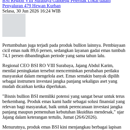
BSI Region VIII Surabaya Gandeng Peternak Lokal dalam
Penyaluran 479 Hewan Kurban
Selasa, 30 Jun 2026 16:24 WIB
Pertumbuhan juga terjadi pada produk bullion lainnya. Pembiayaan
cicil emas naik 89,6 persen, sedangkan layanan gadai emas tumbuh
74,1 persen dibandingkan periode yang sama tahun lalu.
Regional CEO BSI RO VIII Surabaya, Jajang Abdul Karim,
menilai peningkatan tersebut mencerminkan perubahan perilaku
masyarakat dalam mengelola aset. Emas semakin banyak dipilih
sebagai instrumen investasi jangka panjang sekaligus aset yang
mudah dicairkan ketika diperlukan.
"Bisnis bullion BSI memiliki potensi yang sangat besar untuk terus
berkembang. Produk emas kami hadir sebagai solusi finansial yang
relevan bagi masyarakat, baik untuk perencanaan investasi jangka
panjang maupun pemenuhan kebutuhan likuiditas mendesak," ujar
Jajang dalam keterangan tertulis, Jumat (26/6/2026).
Menurutnya, produk emas BSI kini menjangkau berbagai lapisan