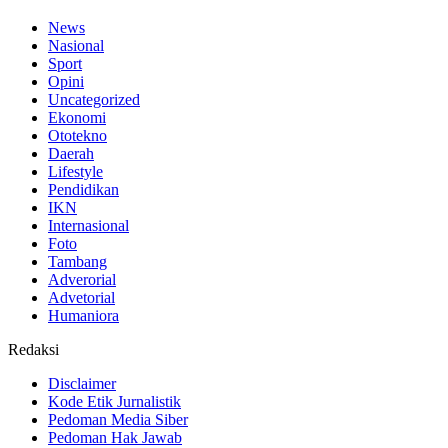
News
Nasional
Sport
Opini
Uncategorized
Ekonomi
Ototekno
Daerah
Lifestyle
Pendidikan
IKN
Internasional
Foto
Tambang
Adverorial
Advetorial
Humaniora
Redaksi
Disclaimer
Kode Etik Jurnalistik
Pedoman Media Siber
Pedoman Hak Jawab