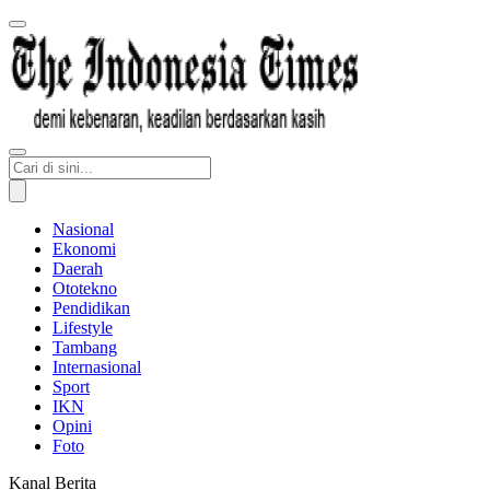
Nasional
Ekonomi
Daerah
Ototekno
Pendidikan
Lifestyle
Tambang
Internasional
Sport
IKN
Opini
Foto
Kanal Berita