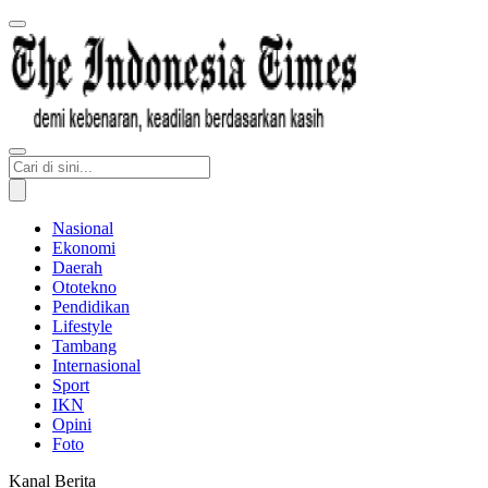
Nasional
Ekonomi
Daerah
Ototekno
Pendidikan
Lifestyle
Tambang
Internasional
Sport
IKN
Opini
Foto
Kanal Berita