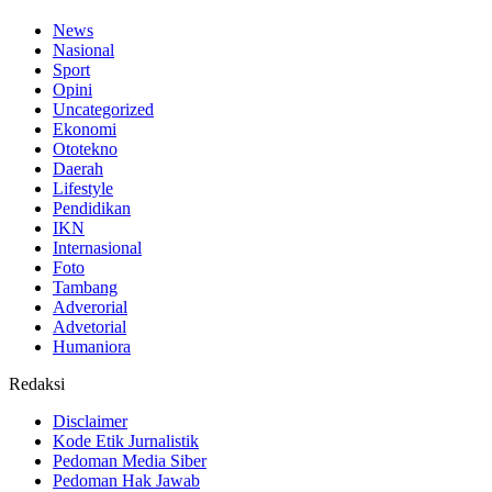
News
Nasional
Sport
Opini
Uncategorized
Ekonomi
Ototekno
Daerah
Lifestyle
Pendidikan
IKN
Internasional
Foto
Tambang
Adverorial
Advetorial
Humaniora
Redaksi
Disclaimer
Kode Etik Jurnalistik
Pedoman Media Siber
Pedoman Hak Jawab