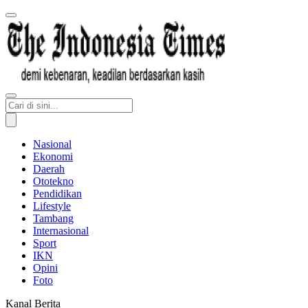
Nasional
Ekonomi
Daerah
Ototekno
Pendidikan
Lifestyle
Tambang
Internasional
Sport
IKN
Opini
Foto
Kanal Berita