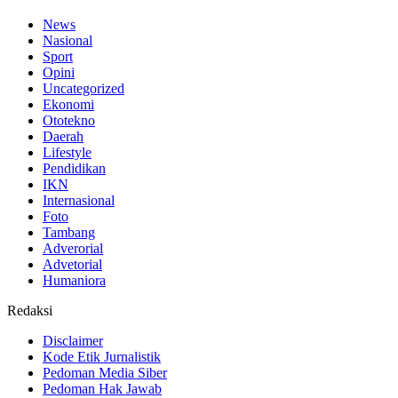
News
Nasional
Sport
Opini
Uncategorized
Ekonomi
Ototekno
Daerah
Lifestyle
Pendidikan
IKN
Internasional
Foto
Tambang
Adverorial
Advetorial
Humaniora
Redaksi
Disclaimer
Kode Etik Jurnalistik
Pedoman Media Siber
Pedoman Hak Jawab