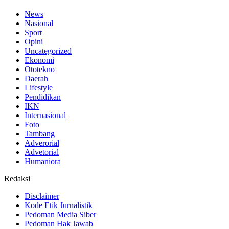
News
Nasional
Sport
Opini
Uncategorized
Ekonomi
Ototekno
Daerah
Lifestyle
Pendidikan
IKN
Internasional
Foto
Tambang
Adverorial
Advetorial
Humaniora
Redaksi
Disclaimer
Kode Etik Jurnalistik
Pedoman Media Siber
Pedoman Hak Jawab