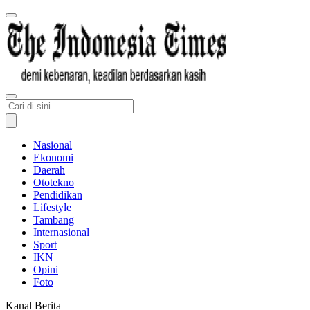
Nasional
Ekonomi
Daerah
Ototekno
Pendidikan
Lifestyle
Tambang
Internasional
Sport
IKN
Opini
Foto
Kanal Berita