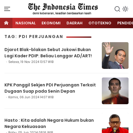
NASIONAL
EKONOMI
DAERAH
OTOTEKNO
PENDID
TAG: PDI PERJUANGAN
Djarot Blak-blakan Sebut Jokowi Bukan
Lagi Kader PDIP: Beliau Langgar AD/ART!
Selasa, 19 Nov 2024 13:57 WIB
KPK Panggil Sekjen PDI Perjuangan Terkait
Dugaan Suap pada Senin Depan
Kamis, 06 Jun 2024 14:07 WIB
Hasto : Kita adalah Negara Hukum bukan
Negara Kekuasaan
Rabu, 05 Jun 2024 08:16 WIB