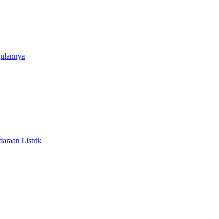
gulannya
araan Listrik