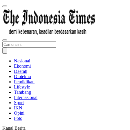
Nasional
Ekonomi
Daerah
Ototekno
Pendidikan
Lifestyle
Tambang
Internasional
Sport
IKN
Opini
Foto
Kanal Berita