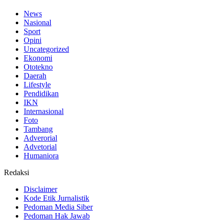
News
Nasional
Sport
Opini
Uncategorized
Ekonomi
Ototekno
Daerah
Lifestyle
Pendidikan
IKN
Internasional
Foto
Tambang
Adverorial
Advetorial
Humaniora
Redaksi
Disclaimer
Kode Etik Jurnalistik
Pedoman Media Siber
Pedoman Hak Jawab