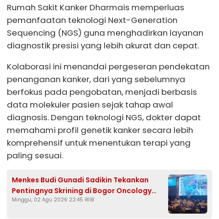
Rumah Sakit Kanker Dharmais memperluas
pemanfaatan teknologi Next-Generation
Sequencing (NGS) guna menghadirkan layanan
diagnostik presisi yang lebih akurat dan cepat.
Kolaborasi ini menandai pergeseran pendekatan
penanganan kanker, dari yang sebelumnya
berfokus pada pengobatan, menjadi berbasis
data molekuler pasien sejak tahap awal
diagnosis. Dengan teknologi NGS, dokter dapat
memahami profil genetik kanker secara lebih
komprehensif untuk menentukan terapi yang
paling sesuai.
Menkes Budi Gunadi Sadikin Tekankan
Pentingnya Skrining di Bogor Oncology
Minggu, 02 Agu 2026 22:45 WIB
Summit 2026