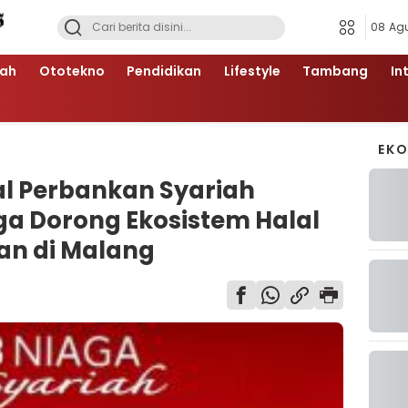
08 Ag
ah
Ototekno
Pendidikan
Lifestyle
Tambang
In
EK
al Perbankan Syariah
ga Dorong Ekosistem Halal
an di Malang