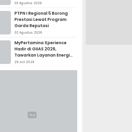
Madagaskar
03 Agustus 2026
PTPN I Regional 5 Borong
Prestasi Lewat Program
Garda Reputasi
02 Agustus 2026
MyPertamina Xperience
Hadir di GIIAS 2026,
Tawarkan Layanan Energi
Terintegrasi
29 Juli 2026