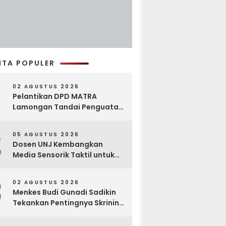
ITA POPULER
02 AGUSTUS 2026
Pelantikan DPD MATRA
Lamongan Tandai Penguatan
Gerakan Pelestarian Budaya
2
05 AGUSTUS 2026
Dosen UNJ Kembangkan
Media Sensorik Taktil untuk
Anak Berkebutuhan Khusus
3
02 AGUSTUS 2026
Menkes Budi Gunadi Sadikin
Tekankan Pentingnya Skrining
di Bogor Oncology Summit
2026