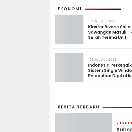
EKONOMI
04 Agustus 2026
Klaster Riverie Shila
Sawangan Masuki 
Serah Terima Unit
03 Agustus 2026
Indonesia Perkenal
Sistem Single Wind
Pelabuhan Digital k
Madagaskar
BERITA TERBARU
LIFEST
Sunse