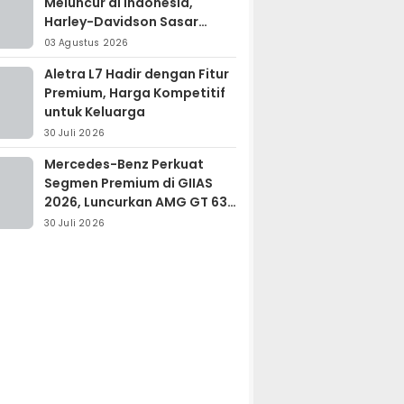
Meluncur di Indonesia,
Harley-Davidson Sasar
Kolektor Motor Premium
03 Agustus 2026
Aletra L7 Hadir dengan Fitur
Premium, Harga Kompetitif
untuk Keluarga
30 Juli 2026
Mercedes-Benz Perkuat
Segmen Premium di GIIAS
2026, Luncurkan AMG GT 63
PRO dan GLC 200
30 Juli 2026