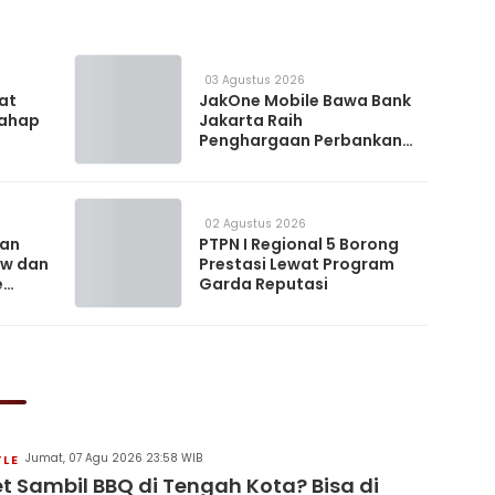
03 Agustus 2026
 at
JakOne Mobile Bawa Bank
Tahap
Jakarta Raih
Penghargaan Perbankan
Digital 2026
02 Agustus 2026
kan
PTPN I Regional 5 Borong
ow dan
Prestasi Lewat Program
e
Garda Reputasi
Jumat, 07 Agu 2026 23:58 WIB
YLE
t Sambil BBQ di Tengah Kota? Bisa di