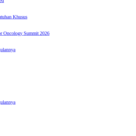
ed
utuhan Khusus
or Oncology Summit 2026
gulannya
gulannya