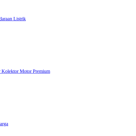
araan Listrik
ar Kolektor Motor Premium
arga