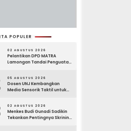
ITA POPULER
02 AGUSTUS 2026
Pelantikan DPD MATRA
Lamongan Tandai Penguatan
Gerakan Pelestarian Budaya
2
05 AGUSTUS 2026
Dosen UNJ Kembangkan
Media Sensorik Taktil untuk
Anak Berkebutuhan Khusus
3
02 AGUSTUS 2026
Menkes Budi Gunadi Sadikin
Tekankan Pentingnya Skrining
di Bogor Oncology Summit
2026