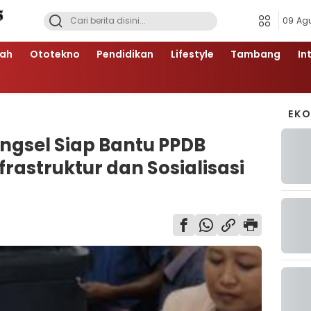
09 Ag
ah
Ototekno
Pendidikan
Lifestyle
Tambang
In
EK
ngsel Siap Bantu PPDB
rastruktur dan Sosialisasi