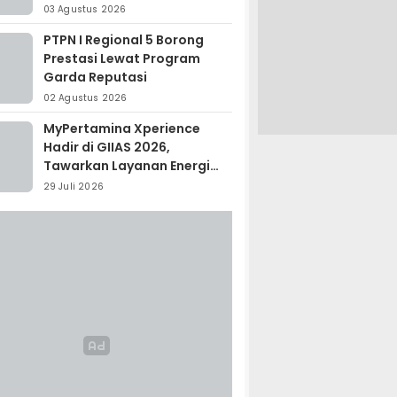
Madagaskar
03 Agustus 2026
PTPN I Regional 5 Borong
Prestasi Lewat Program
Garda Reputasi
02 Agustus 2026
MyPertamina Xperience
Hadir di GIIAS 2026,
Tawarkan Layanan Energi
Terintegrasi
29 Juli 2026