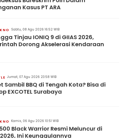
pideksus Bareskrim Polri Dalam
nganan Kasus PT ARA
Sabtu, 08 Agu 2026 16:52 WIB
KNO
ngga Tinjau IONIQ 9 di GIIAS 2026,
intah Dorong Akselerasi Kendaraan
Jumat, 07 Agu 2026 23:58 WIB
YLE
t Sambil BBQ di Tengah Kota? Bisa di
op EXCOTEL Surabaya
Kamis, 06 Agu 2026 10:51 WIB
KNO
500 Black Warrior Resmi Meluncur di
 2026, Ini Keunggulannya