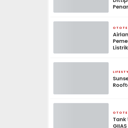
Ditti
Pena
OTOTE
Airla
Pemer
Listrik
LIFEST
Sunse
Rooft
OTOTE
Tank 
GIIAS