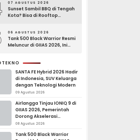
4
07 AGUSTUS 2026
Sunset Sambil BBQ di Tengah
Kota? Bisa di Rooftop
EXCOTEL Surabaya
5
06 AGUSTUS 2026
Tank 500 Black Warrior Resmi
Meluncur di GIIAS 2026, Ini
Keunggulannya
OTEKNO
SANTA FE Hybrid 2026 Hadir
di Indonesia, SUV Keluarga
dengan Teknologi Modern
09 Agustus 2026
Airlangga Tinjau IONIQ 9 di
GIIAS 2026, Pemerintah
Dorong Akselerasi
Kendaraan Listrik
08 Agustus 2026
Tank 500 Black Warrior