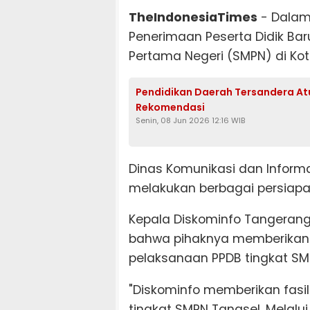
TheIndonesiaTimes
- Dalam
Penerimaan Peserta Didik Ba
Pertama Negeri (SMPN) di Ko
Pendidikan Daerah Tersandera At
Rekomendasi
Senin, 08 Jun 2026 12:16 WIB
Dinas Komunikasi dan Informa
melakukan berbagai persiap
Kepala Diskominfo Tangerang
bahwa pihaknya memberikan 
pelaksanaan PPDB tingkat SMP
"Diskominfo memberikan fasi
tingkat SMPN Tangsel. Melalui 