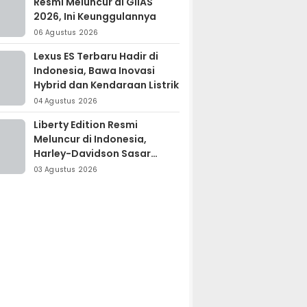
Resmi Meluncur di GIIAS
2026, Ini Keunggulannya
06 Agustus 2026
Lexus ES Terbaru Hadir di
Indonesia, Bawa Inovasi
Hybrid dan Kendaraan Listrik
04 Agustus 2026
Liberty Edition Resmi
Meluncur di Indonesia,
Harley-Davidson Sasar
Kolektor Motor Premium
03 Agustus 2026