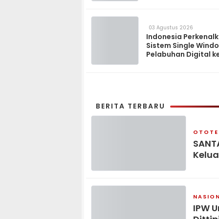
03 Agustus 2026
Indonesia Perkenal
Sistem Single Wind
Pelabuhan Digital k
Madagaskar
BERITA TERBARU
OTOTE
SANTA
Kelua
NASIO
IPW U