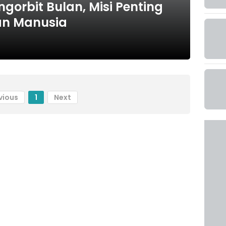
ngorbit Bulan, Misi Penting
an Manusia
vious
1
Next