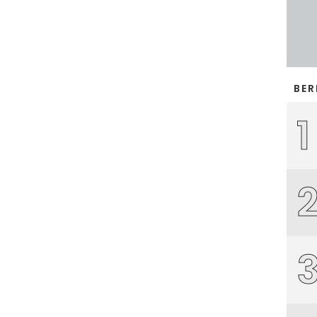
BER
1