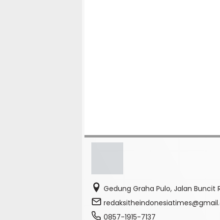
Gedung Graha Pulo, Jalan Buncit R
redaksitheindonesiatimes@gmai
0857-1915-7137