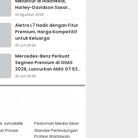
Meluncur di Indonesia,
Harley-Davidson Sasar
Kolektor Motor Premium
03 Agustus 2026
Aletra L7 Hadir dengan Fitur
Premium, Harga Kompetitif
untuk Keluarga
30 Juli 2026
Mercedes-Benz Perkuat
Segmen Premium di GIIAS
2026, Luncurkan AMG GT 63
PRO dan GLC 200
30 Juli 2026
k Jurnalistik
Pedoman Media Siber
an Privasi
Standar Perlindungan
Profesi Wartawan