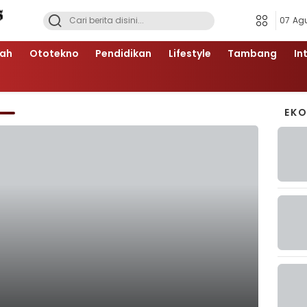
07 Ag
ah
Ototekno
Pendidikan
Lifestyle
Tambang
In
EK