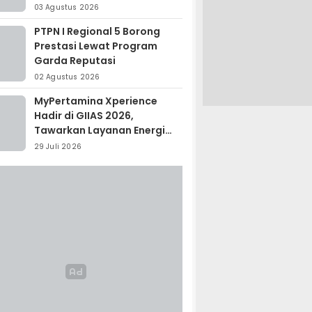
Madagaskar
03 Agustus 2026
PTPN I Regional 5 Borong
Prestasi Lewat Program
Garda Reputasi
02 Agustus 2026
MyPertamina Xperience
Hadir di GIIAS 2026,
Tawarkan Layanan Energi
Terintegrasi
29 Juli 2026