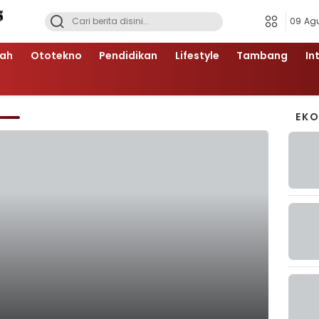
09 Ag
ah
Ototekno
Pendidikan
Lifestyle
Tambang
In
EK