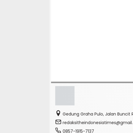
Gedung Graha Pulo, Jalan Buncit R
redaksitheindonesiatimes@gmai
0857-1915-7137