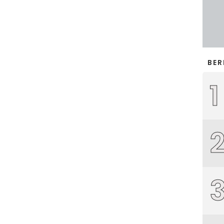
BER
1