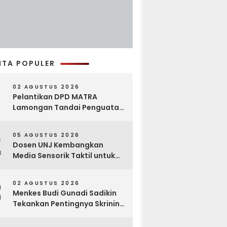
ITA POPULER
02 AGUSTUS 2026
Pelantikan DPD MATRA
Lamongan Tandai Penguatan
Gerakan Pelestarian Budaya
2
05 AGUSTUS 2026
Dosen UNJ Kembangkan
Media Sensorik Taktil untuk
Anak Berkebutuhan Khusus
3
02 AGUSTUS 2026
Menkes Budi Gunadi Sadikin
Tekankan Pentingnya Skrining
di Bogor Oncology Summit
2026