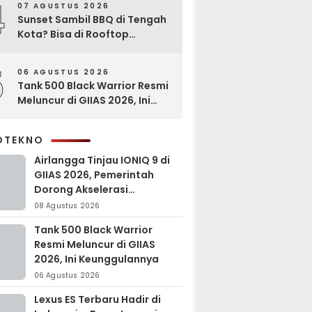
4
07 AGUSTUS 2026
Sunset Sambil BBQ di Tengah
Kota? Bisa di Rooftop
EXCOTEL Surabaya
5
06 AGUSTUS 2026
Tank 500 Black Warrior Resmi
Meluncur di GIIAS 2026, Ini
Keunggulannya
OTEKNO
Airlangga Tinjau IONIQ 9 di
GIIAS 2026, Pemerintah
Dorong Akselerasi
Kendaraan Listrik
08 Agustus 2026
Tank 500 Black Warrior
Resmi Meluncur di GIIAS
2026, Ini Keunggulannya
06 Agustus 2026
Lexus ES Terbaru Hadir di