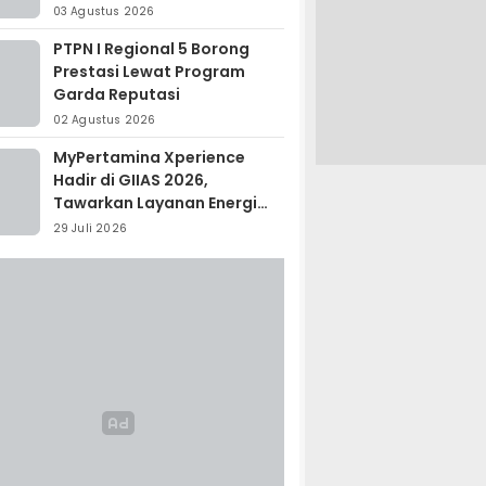
Madagaskar
03 Agustus 2026
PTPN I Regional 5 Borong
Prestasi Lewat Program
Garda Reputasi
02 Agustus 2026
MyPertamina Xperience
Hadir di GIIAS 2026,
Tawarkan Layanan Energi
Terintegrasi
29 Juli 2026