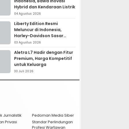
Indonesia, Bawa Inovasi
Hybrid dan Kendaraan Listrik
04 Agustus 2026
Liberty Edition Resmi
Meluncur di Indonesia,
Harley-Davidson Sasar
Kolektor Motor Premium
03 Agustus 2026
Aletra L7 Hadir dengan Fitur
Premium, Harga Kompetitif
untuk Keluarga
30 Juli 2026
k Jurnalistik
Pedoman Media Siber
an Privasi
Standar Perlindungan
Profesi Wartawan