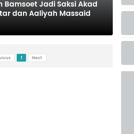
n Bamsoet Jadi Saksi Akad
ntar dan Aaliyah Massaid
vious
1
Next