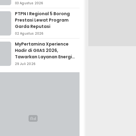
Madagaskar
03 Agustus 2026
PTPN I Regional 5 Borong
Prestasi Lewat Program
Garda Reputasi
02 Agustus 2026
MyPertamina Xperience
Hadir di GIIAS 2026,
Tawarkan Layanan Energi
Terintegrasi
29 Juli 2026