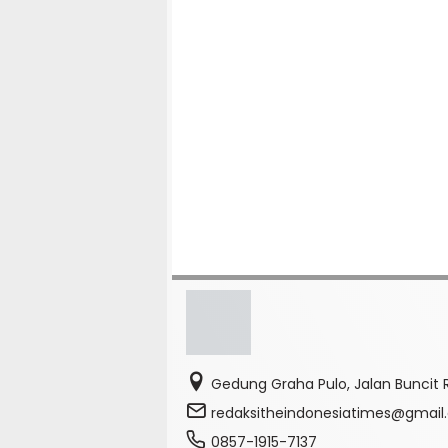
Gedung Graha Pulo, Jalan Buncit R
redaksitheindonesiatimes@gmai
0857-1915-7137