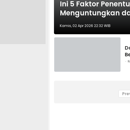
Ini 5 Faktor Penent
Menguntungkan da
Kamis, 02 Apr 2026 22:32 WIB
D
B
K
Pre