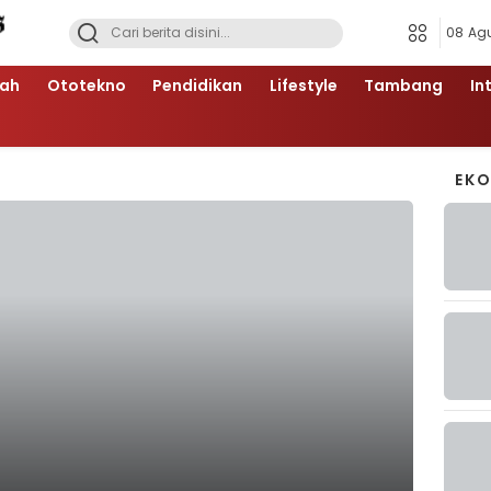
08 Ag
ah
Ototekno
Pendidikan
Lifestyle
Tambang
In
EK