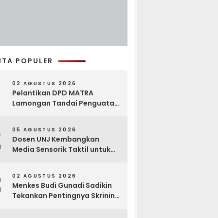
ITA POPULER
02 AGUSTUS 2026
Pelantikan DPD MATRA
Lamongan Tandai Penguatan
Gerakan Pelestarian Budaya
2
05 AGUSTUS 2026
Dosen UNJ Kembangkan
Media Sensorik Taktil untuk
Anak Berkebutuhan Khusus
3
02 AGUSTUS 2026
Menkes Budi Gunadi Sadikin
Tekankan Pentingnya Skrining
di Bogor Oncology Summit
2026