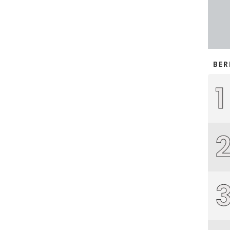
BER
1