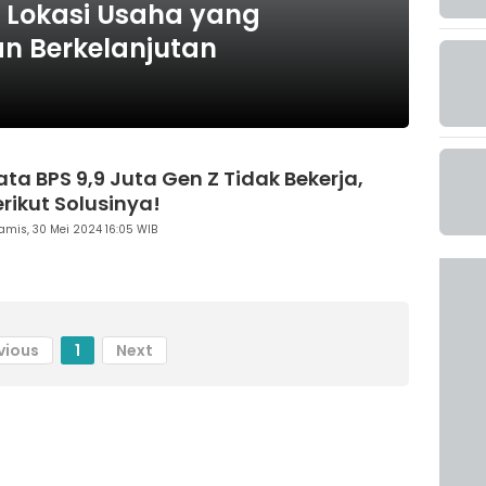
u Lokasi Usaha yang
n Berkelanjutan
ata BPS 9,9 Juta Gen Z Tidak Bekerja,
erikut Solusinya!
amis, 30 Mei 2024 16:05 WIB
vious
1
Next