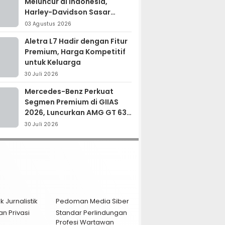
Meluncur di Indonesia,
Harley-Davidson Sasar
Kolektor Motor Premium
03 Agustus 2026
Aletra L7 Hadir dengan Fitur
Premium, Harga Kompetitif
untuk Keluarga
30 Juli 2026
Mercedes-Benz Perkuat
Segmen Premium di GIIAS
2026, Luncurkan AMG GT 63
PRO dan GLC 200
30 Juli 2026
k Jurnalistik
Pedoman Media Siber
an Privasi
Standar Perlindungan
Profesi Wartawan