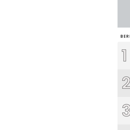
BER
1