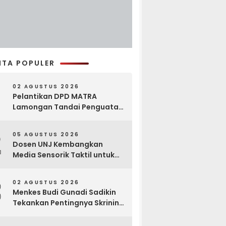
ITA POPULER
02 AGUSTUS 2026
Pelantikan DPD MATRA
Lamongan Tandai Penguatan
Gerakan Pelestarian Budaya
2
05 AGUSTUS 2026
Dosen UNJ Kembangkan
Media Sensorik Taktil untuk
Anak Berkebutuhan Khusus
3
02 AGUSTUS 2026
Menkes Budi Gunadi Sadikin
Tekankan Pentingnya Skrining
di Bogor Oncology Summit
2026