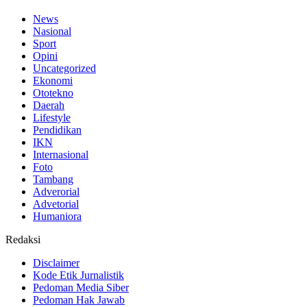
News
Nasional
Sport
Opini
Uncategorized
Ekonomi
Ototekno
Daerah
Lifestyle
Pendidikan
IKN
Internasional
Foto
Tambang
Adverorial
Advetorial
Humaniora
Redaksi
Disclaimer
Kode Etik Jurnalistik
Pedoman Media Siber
Pedoman Hak Jawab