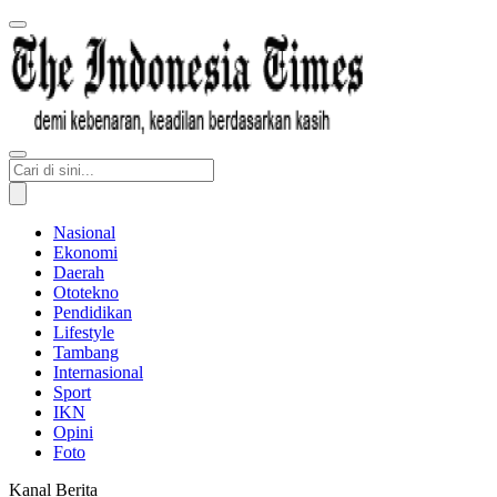
Nasional
Ekonomi
Daerah
Ototekno
Pendidikan
Lifestyle
Tambang
Internasional
Sport
IKN
Opini
Foto
Kanal Berita