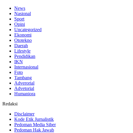
News
Nasional
Sport
Opini
Uncategorized
Ekonomi
Ototekno
Daerah
Lifestyle
Pendidikan
IKN
Internasional
Foto
Tambang
Adverorial
Advetorial
Humaniora
Redaksi
Disclaimer
Kode Etik Jurnalistik
Pedoman Media Siber
Pedoman Hak Jawab