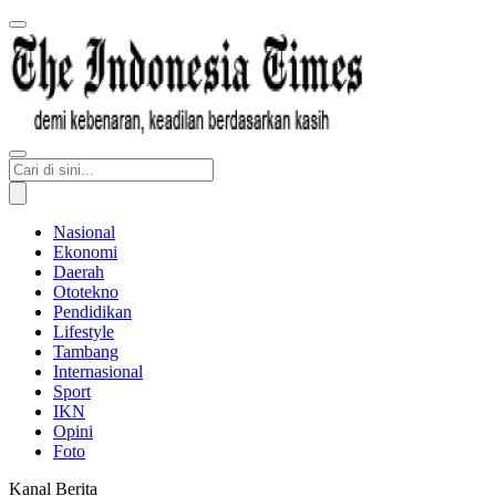
Nasional
Ekonomi
Daerah
Ototekno
Pendidikan
Lifestyle
Tambang
Internasional
Sport
IKN
Opini
Foto
Kanal Berita