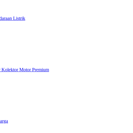
araan Listrik
ar Kolektor Motor Premium
arga