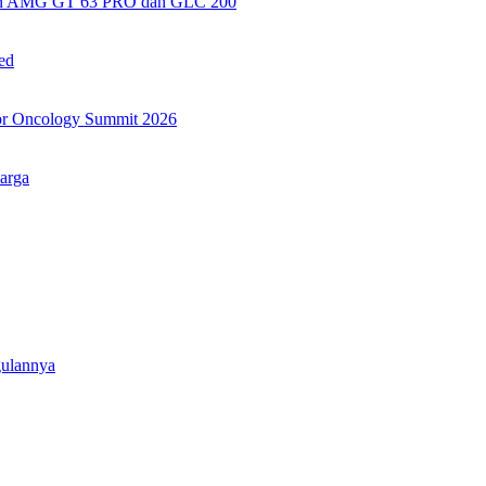
kan AMG GT 63 PRO dan GLC 200
ed
or Oncology Summit 2026
arga
gulannya