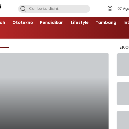
07 Ag
ah
Ototekno
Pendidikan
Lifestyle
Tambang
In
EK