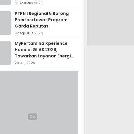
Madagaskar
03 Agustus 2026
PTPN I Regional 5 Borong
Prestasi Lewat Program
Garda Reputasi
02 Agustus 2026
MyPertamina Xperience
Hadir di GIIAS 2026,
Tawarkan Layanan Energi
Terintegrasi
29 Juli 2026