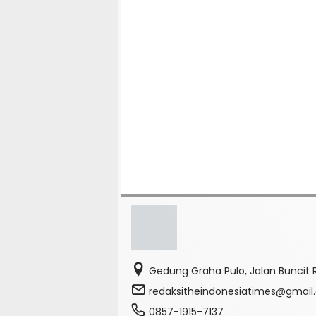
Gedung Graha Pulo, Jalan Buncit R
redaksitheindonesiatimes@gmai
0857-1915-7137