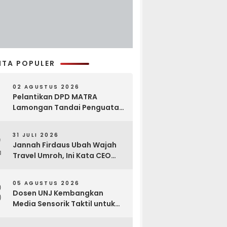
ITA POPULER
02 AGUSTUS 2026
Pelantikan DPD MATRA
Lamongan Tandai Penguatan
Gerakan Pelestarian Budaya
2
31 JULI 2026
Jannah Firdaus Ubah Wajah
Travel Umroh, Ini Kata CEO
Wael Ahmed
3
05 AGUSTUS 2026
Dosen UNJ Kembangkan
Media Sensorik Taktil untuk
Anak Berkebutuhan Khusus