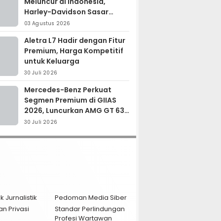
Meluncur di Indonesia,
Harley-Davidson Sasar
Kolektor Motor Premium
03 Agustus 2026
Aletra L7 Hadir dengan Fitur
Premium, Harga Kompetitif
untuk Keluarga
30 Juli 2026
Mercedes-Benz Perkuat
Segmen Premium di GIIAS
2026, Luncurkan AMG GT 63
PRO dan GLC 200
30 Juli 2026
k Jurnalistik
Pedoman Media Siber
an Privasi
Standar Perlindungan
Profesi Wartawan