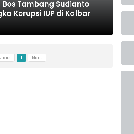
 Bos Tambang Sudianto
ka Korupsi IUP di Kalbar
vious
1
Next