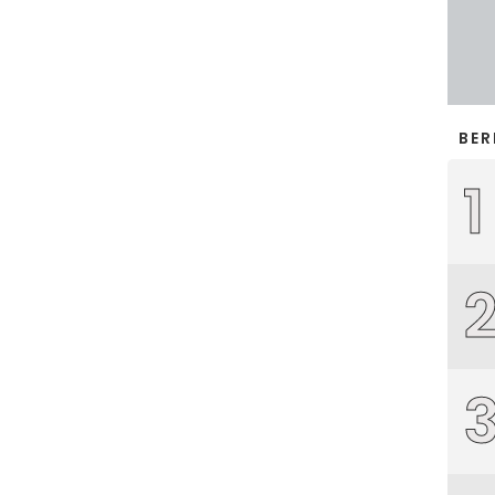
BER
1