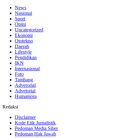
News
Nasional
Sport
Opini
Uncategorized
Ekonomi
Ototekno
Daerah
Lifestyle
Pendidikan
IKN
Internasional
Foto
Tambang
Adverorial
Advetorial
Humaniora
Redaksi
Disclaimer
Kode Etik Jurnalistik
Pedoman Media Siber
Pedoman Hak Jawab