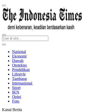
Nasional
Ekonomi
Daerah
Ototekno
Pendidikan
Lifestyle
Tambang
Internasional
Sport
IKN
Opini
Foto
Kanal Berita