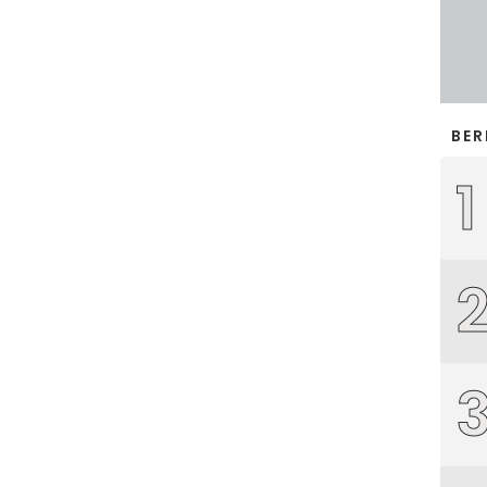
BER
1