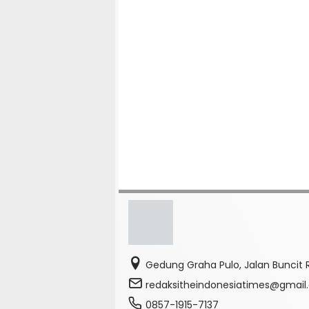
Gedung Graha Pulo, Jalan Buncit R
redaksitheindonesiatimes@gmai
0857-1915-7137