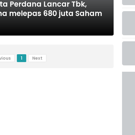
ta Perdana Lancar Tbk,
na melepas 680 juta Saham
vious
1
Next