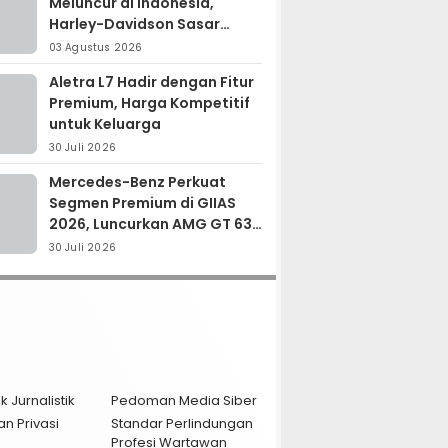
Meluncur di Indonesia,
Harley-Davidson Sasar
Kolektor Motor Premium
03 Agustus 2026
Aletra L7 Hadir dengan Fitur
Premium, Harga Kompetitif
untuk Keluarga
30 Juli 2026
Mercedes-Benz Perkuat
Segmen Premium di GIIAS
2026, Luncurkan AMG GT 63
PRO dan GLC 200
30 Juli 2026
k Jurnalistik
Pedoman Media Siber
an Privasi
Standar Perlindungan
Profesi Wartawan