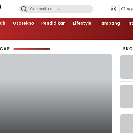
07 Ag
ah
Ototekno
Pendidikan
Lifestyle
Tambang
In
NCAR
EK