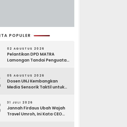
ITA POPULER
02 AGUSTUS 2026
Pelantikan DPD MATRA
Lamongan Tandai Penguatan
Gerakan Pelestarian Budaya
2
05 AGUSTUS 2026
Dosen UNJ Kembangkan
Media Sensorik Taktil untuk
Anak Berkebutuhan Khusus
3
31 JULI 2026
Jannah Firdaus Ubah Wajah
Travel Umroh, Ini Kata CEO
Wael Ahmed