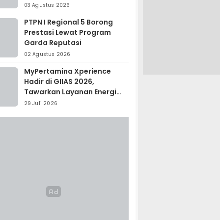
Madagaskar
03 Agustus 2026
PTPN I Regional 5 Borong
Prestasi Lewat Program
Garda Reputasi
02 Agustus 2026
MyPertamina Xperience
Hadir di GIIAS 2026,
Tawarkan Layanan Energi
Terintegrasi
29 Juli 2026